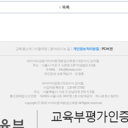
목록
교육원소개
이용약관
찾아오시는 길
개인정보처리방침
PC버전
㈜아이비김영 아이비원격평생교육원 | 대표이사 김석철
주소
서울시 마포구 신촌로 128 적암빌딩 3,4층
E-MAIL
info@ibstudy.co.kr
개인정보 보호책임자
오창훈
㈜아이비김영 | 대표이사 김석철
사업자등록번호
120-88-27562
주소
서울특별시 서초구 강남대로 279, 4, 5층
통신판매업신고번호
제2020-서울서초-3437호 |
호스팅제공자
하나로호스팅(주)
copyright ⓒ 2022 아이비원격평생교육원 All Rights reserved .