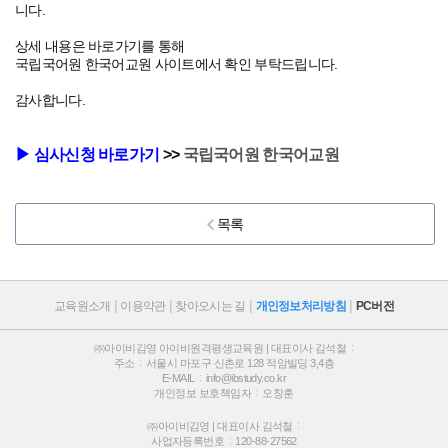
니다.
상세 내용은 바로가기를 통해
국립국어원 한국어교원 사이트에서 확인 부탁드립니다.
감사합니다.
▶ 심사신청
바로가기
>>
국립국어원 한국어교원
목록
교육원소개
이용약관
찾아오시는 길
개인정보처리방침
PC버전
㈜아이비김영 아이비원격평생교육원 | 대표이사 김석철
주소
서울시 마포구 신촌로 128 적암빌딩 3,4층
E-MAIL
info@ibstudy.co.kr
개인정보 보호책임자
오창훈
㈜아이비김영 | 대표이사 김석철
사업자등록번호
120-88-27562